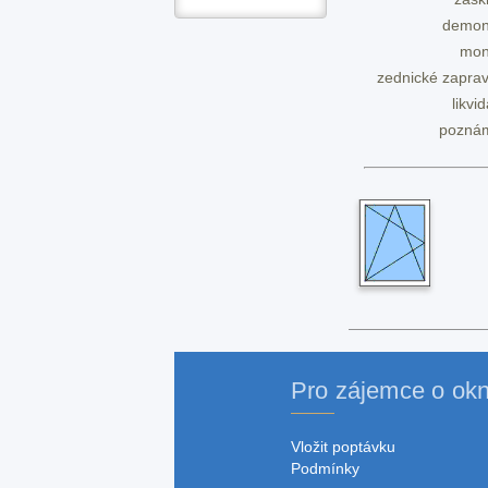
demon
mon
zednické zaprav
likvi
pozná
Pro zájemce o ok
Vložit poptávku
Podmínky