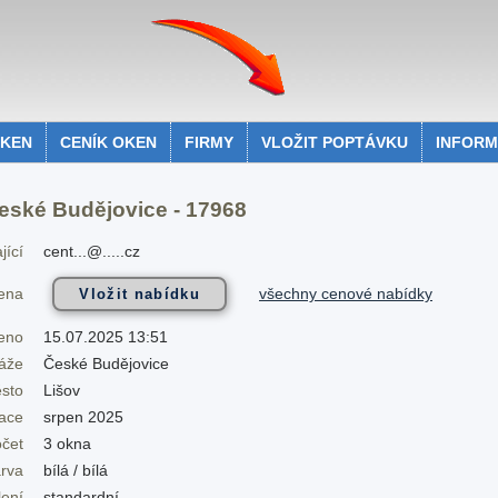
OKEN
CENÍK OKEN
FIRMY
VLOŽIT POPTÁVKU
INFOR
eské Budějovice - 17968
jící
cent...@.....cz
všechny cenové nabídky
cena
eno
15.07.2025 13:51
áže
České Budějovice
sto
Lišov
zace
srpen 2025
očet
3 okna
rva
bílá / bílá
lení
standardní