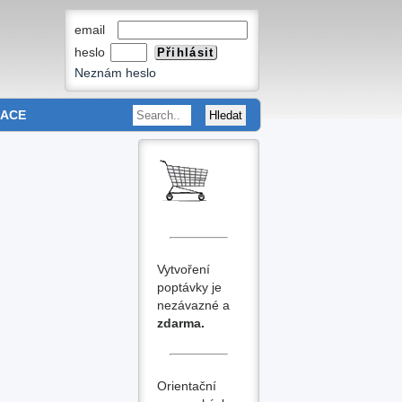
email
heslo
Neznám heslo
MACE
Vytvoření
poptávky je
nezávazné a
zdarma.
Orientační