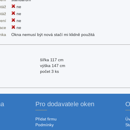
táž
ne
táž
ne
ení
ne
dace
ne
mka
Okna nemusí být nová stačí mi klidně použitá
šířka 117 cm
výška 147 cm
počet 3 ks
na
Pro dodavatele oken
O
Přidat firmu
Ú
Podmínky
St