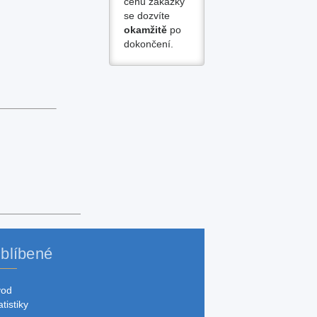
cenu zakázky
se dozvíte
okamžitě
po
dokončení.
blíbené
vod
atistiky