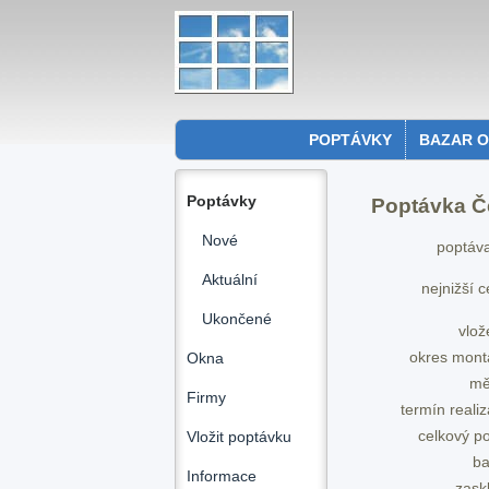
POPTÁVKY
BAZAR 
Poptávky
Poptávka Č
Nové
poptáva
Aktuální
nejnižší 
Ukončené
vlož
okres mont
Okna
mě
Firmy
termín reali
celkový p
Vložit poptávku
ba
Informace
zask