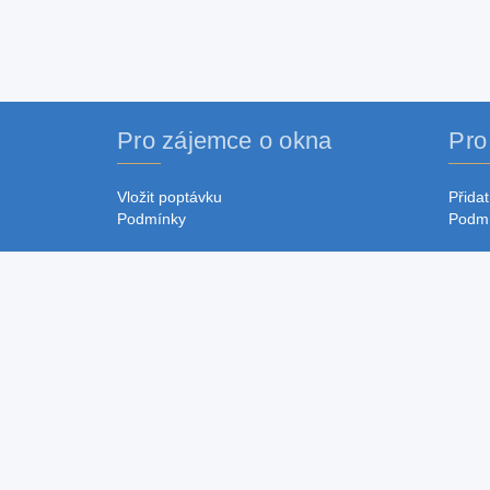
Pro zájemce o okna
Pro
Vložit poptávku
Přidat
Podmínky
Podm