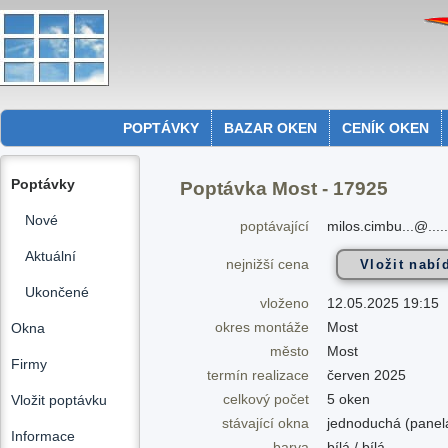
POPTÁVKY
BAZAR OKEN
CENÍK OKEN
Poptávky
Poptávka Most - 17925
Nové
poptávající
milos.cimbu...@....
Aktuální
nejnižší cena
Ukončené
vloženo
12.05.2025 19:15
okres montáže
Most
Okna
město
Most
Firmy
termín realizace
červen 2025
celkový počet
5 oken
Vložit poptávku
stávající okna
jednoduchá (panel
Informace
barva
bílá / bílá