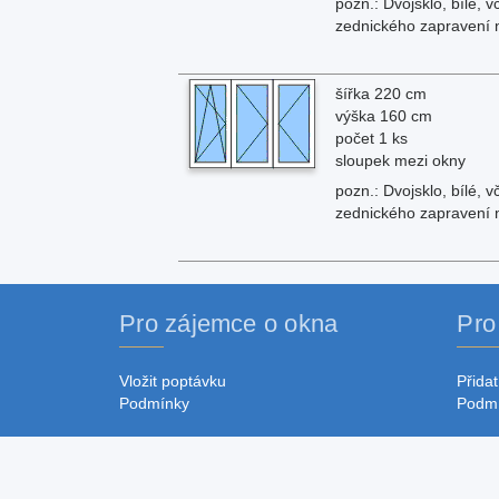
pozn.: Dvojsklo, bílé,
zednického zapravení 
šířka 220 cm
výška 160 cm
počet 1 ks
sloupek mezi okny
pozn.: Dvojsklo, bílé,
zednického zapravení 
Pro zájemce o okna
Pro
Vložit poptávku
Přidat
Podmínky
Podm