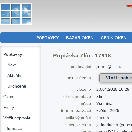
POPTÁVKY
BAZAR OKEN
CENÍK OKEN
Poptávky
Poptávka Zlín - 17918
Nové
poptávající
jirito...@.....cz
Aktuální
nejnižší cena
Ukončené
vloženo
23.04.2025 16:25
okres montáže
Zlín
Okna
město
Všemina
Firmy
termín realizace
květen 2025
celkový počet
4 okna
Vložit poptávku
stávající okna
jednoduchá (panel
Informace
barva
barva RAL / dekor 