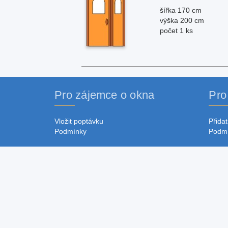
šířka 170 cm
výška 200 cm
počet 1 ks
Pro zájemce o okna
Pro
Vložit poptávku
Přidat
Podmínky
Podm