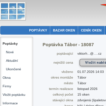
POPTÁVKY
BAZAR OKEN
CENÍK OKEN
Poptávky
Poptávka Tábor - 18087
Nové
poptávající
viktorh...@.....cz
Aktuální
nejnižší cena
Ukončené
vloženo
01.07.2026 14:03
okres montáže
Tábor
Okna
město
Tábor
Firmy
termín realizace
listopad 2026
celkový počet
15 oken
Vložit poptávku
stávající okna
zdvojená (špaletov
Informace
barva
bílá / dekor dřeva