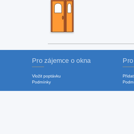
Pro zájemce o okna
Pro
Vložit poptávku
Přidat
Podmínky
Podm