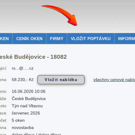
OKEN
CENÍK OKEN
FIRMY
VLOŽIT POPTÁVKU
INFOR
eské Budějovice - 18082
jící
rs...@.....cz
58.230,- Kč
všechny cenové nabí
cena
eno
16.06.2026 10:06
áže
České Budějovice
sto
Týn nad Vltavou
zace
červenec 2026
očet
5 oken
okna
novostavba
rva
dekor dřeva / dekor dřeva