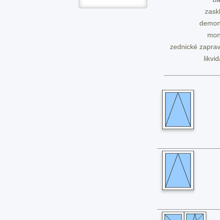
zask
demon
mon
zednické zaprav
likvi