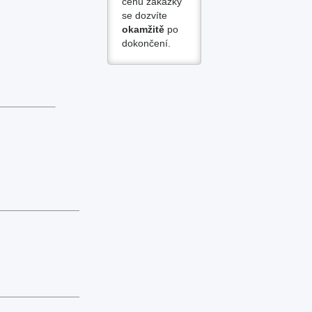
cenu zakázky
se dozvíte
okamžitě
po
dokončení.