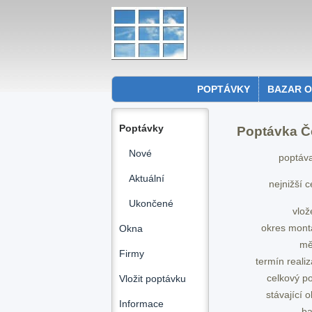
POPTÁVKY
BAZAR 
Poptávky
Poptávka Č
Nové
poptáva
Aktuální
nejnižší 
Ukončené
vlož
okres mont
Okna
mě
Firmy
termín reali
celkový p
Vložit poptávku
stávající 
Informace
ba