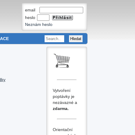
email
heslo
Neznám heslo
MACE
dky
Vytvoření
poptávky je
nezávazné a
zdarma.
Orientační