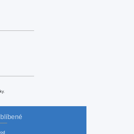
ky.
blíbené
vod