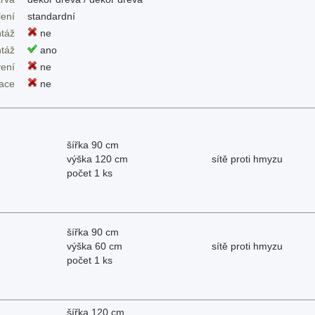
lení
standardní
táž
ne
táž
ano
ení
ne
dace
ne
šířka 90 cm
výška 120 cm
sítě proti hmyzu
počet 1 ks
šířka 90 cm
výška 60 cm
sítě proti hmyzu
počet 1 ks
šířka 120 cm