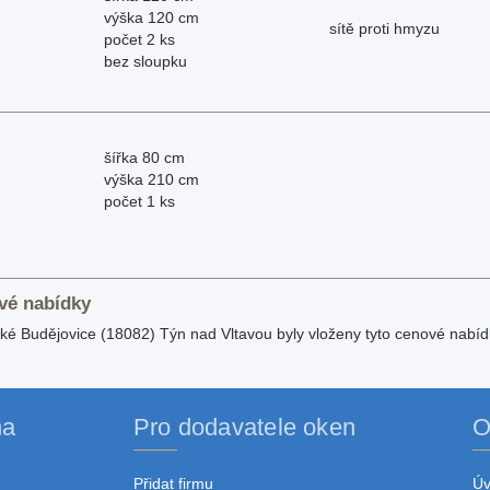
výška 120 cm
sítě proti hmyzu
počet 2 ks
bez sloupku
šířka 80 cm
výška 210 cm
počet 1 ks
vé nabídky
é Budějovice (18082) Týn nad Vltavou byly vloženy tyto cenové nabíd
na
Pro dodavatele oken
O
Přidat firmu
Ú