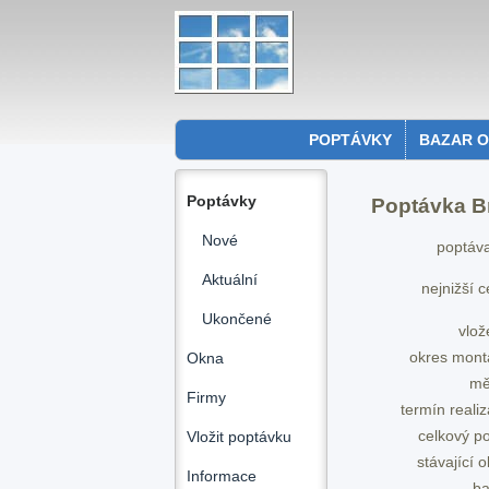
POPTÁVKY
BAZAR 
Poptávky
Poptávka B
Nové
poptáva
Aktuální
nejnižší 
Ukončené
vlož
okres mont
Okna
mě
Firmy
termín reali
celkový p
Vložit poptávku
stávající 
Informace
ba