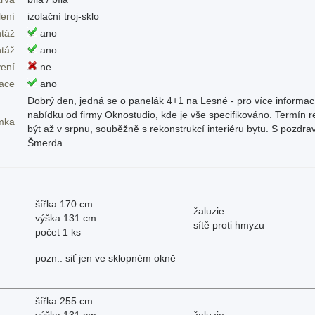
lení
izolační troj-sklo
táž
ano
táž
ano
ení
ne
dace
ano
Dobrý den, jedná se o panelák 4+1 na Lesné - pro více informac
nabídku od firmy Oknostudio, kde je vše specifikováno. Termín 
mka
být až v srpnu, souběžně s rekonstrukcí interiéru bytu. S pozdr
Šmerda
šířka 170 cm
žaluzie
výška 131 cm
sítě proti hmyzu
počet 1 ks
pozn.: siť jen ve sklopném okně
šířka 255 cm