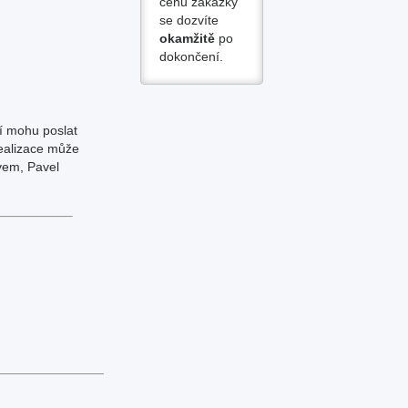
cenu zakázky
se dozvíte
okamžitě
po
dokončení.
í mohu poslat
realizace může
avem, Pavel