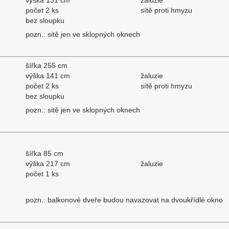
výška 131 cm
žaluzie
počet 2 ks
sítě proti hmyzu
bez sloupku
pozn.: sitě jen ve sklopných oknech
šířka 255 cm
výška 141 cm
žaluzie
počet 2 ks
sítě proti hmyzu
bez sloupku
pozn.: sitě jen ve sklopných oknech
šířka 85 cm
výška 217 cm
žaluzie
počet 1 ks
pozn.: balkonové dveře budou navazovat na dvoukřídlé okno