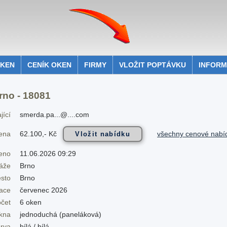
OKEN
CENÍK OKEN
FIRMY
VLOŽIT POPTÁVKU
INFOR
rno - 18081
jící
smerda.pa...@....com
62.100,- Kč
všechny cenové nabí
cena
eno
11.06.2026 09:29
áže
Brno
sto
Brno
zace
červenec 2026
očet
6 oken
okna
jednoduchá (paneláková)
rva
bílá / bílá