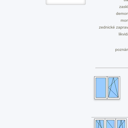
zask
demon
mon
zednické zaprav
likvi
pozná