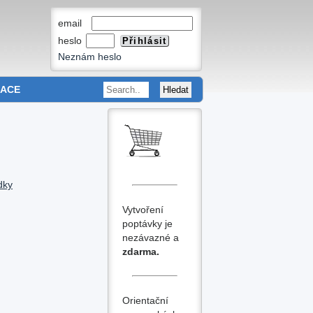
email
heslo
Neznám heslo
MACE
dky
Vytvoření
poptávky je
nezávazné a
zdarma.
Orientační