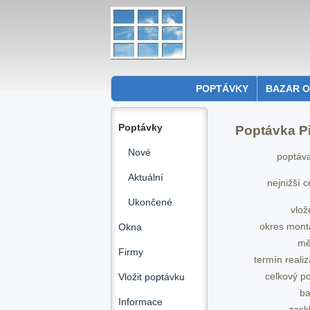
POPTÁVKY
BAZAR 
Poptávky
Poptávka Př
Nové
poptáva
Aktuální
nejnižší 
Ukončené
vlož
okres mont
Okna
mě
Firmy
termín reali
celkový p
Vložit poptávku
ba
Informace
zask