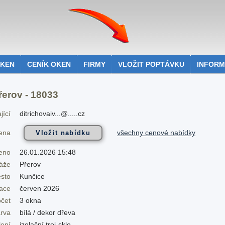
OKEN
CENÍK OKEN
FIRMY
VLOŽIT POPTÁVKU
INFOR
erov - 18033
jící
ditrichovaiv...@.....cz
všechny cenové nabídky
cena
eno
26.01.2026 15:48
áže
Přerov
sto
Kunčice
zace
červen 2026
očet
3 okna
rva
bílá / dekor dřeva
lení
izolační troj-sklo