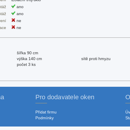
táž
ano
táž
ano
ení
ne
dace
ne
šířka 90 cm
výška 140 cm
sítě proti hmyzu
počet 3 ks
na
Pro dodavatele oken
O
Přidat firmu
Ú
Podmínky
St