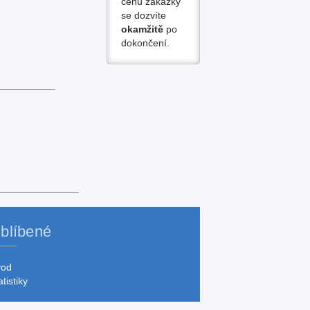
cenu zakázky
se dozvíte
okamžitě
po
dokončení.
blíbené
vod
atistiky