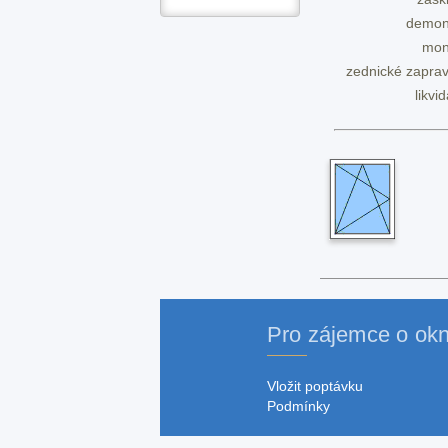
demon
mon
zednické zaprav
likvi
Pro zájemce o ok
Vložit poptávku
Podmínky