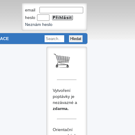
email
heslo
Neznám heslo
MACE
Vytvoření
poptávky je
nezávazné a
zdarma.
Orientační