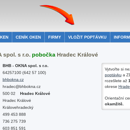
OKEN
CENÍK OKEN
FIRMY
VLOŽIT POPTÁVKU
INFOR
spol. s r.o.
pobočka
Hradec Králové
BHB - OKNA spol. s r.o.
Vytvořte si n
64257100 (642 57 100)
poptávku
a
Z
bhbokna.cz
rozešlete až
1
hradec@bhbokna.cz
okrese
Hrade
500 02
Hradec Králové
Orientační ce
Hradec Králové
okamžitě.
Královehradecký
499 453 888
736 275 739
603 851 591