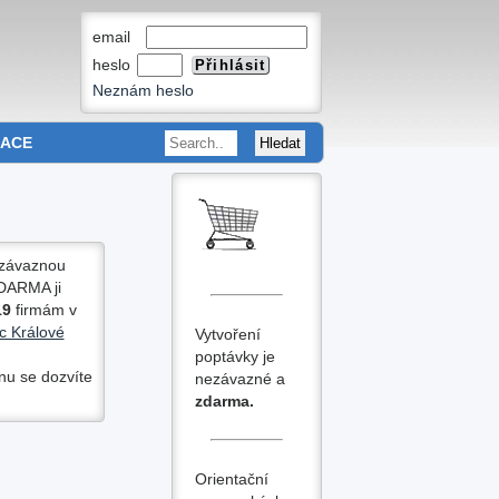
email
heslo
Neznám heslo
MACE
ezávaznou
DARMA
ji
9
firmám v
c Králové
Vytvoření
poptávky je
nu se dozvíte
nezávazné a
zdarma.
Orientační