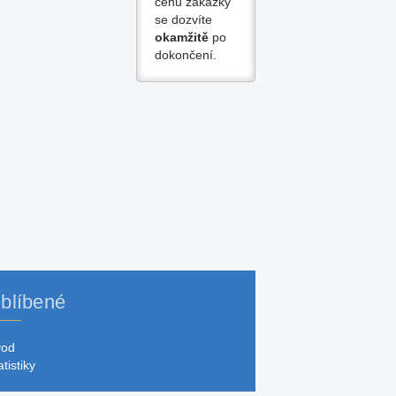
cenu zakázky
se dozvíte
okamžitě
po
dokončení.
blíbené
vod
atistiky