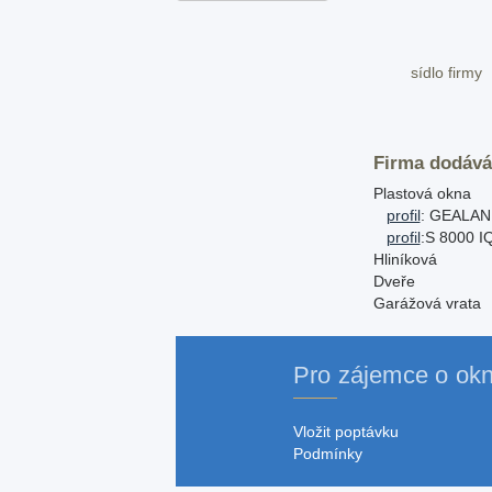
sídlo firmy
Firma dodává
Plastová okna
profil
: GEALAN
profil
:S 8000 I
Hliníková
Dveře
Garážová vrata
Pro zájemce o ok
Vložit poptávku
Podmínky