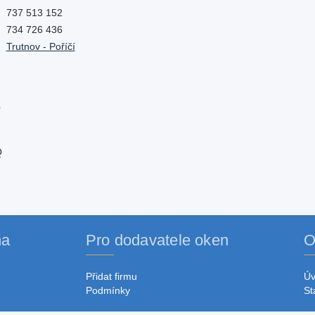
737 513 152
734 726 436
Trutnov - Poříčí
Q
na
Pro dodavatele oken
O
Přidat firmu
Ú
Podmínky
St