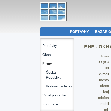
POPTÁVKY
BAZAR 
Poptávky
BHB - OKNA 
Okna
firma
IČO (IČ)
Firmy
url
Česká
e-mail
Republika
město
okres
Královehradecký
kraj
Vložit poptávku
telefon
mobil
Informace
tel.