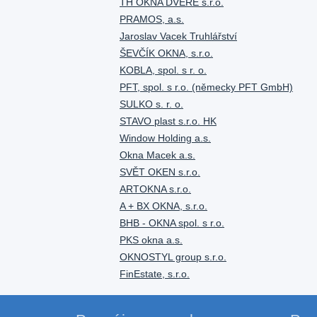
TH OKNA DVEŘE s.r.o.
PRAMOS, a.s.
Jaroslav Vacek Truhlářství
ŠEVČÍK OKNA, s.r.o.
KOBLA, spol. s r. o.
PFT, spol. s r.o. (německy PFT GmbH)
SULKO s. r. o.
STAVO plast s.r.o. HK
Window Holding a.s.
Okna Macek a.s.
SVĚT OKEN s.r.o.
ARTOKNA s.r.o.
A + BX OKNA, s.r.o.
BHB - OKNA spol. s r.o.
PKS okna a.s.
OKNOSTYL group s.r.o.
FinEstate, s.r.o.