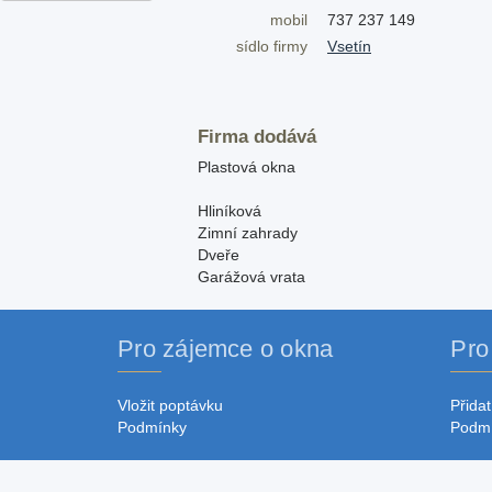
mobil
737 237 149
sídlo firmy
Vsetín
Firma dodává
Plastová okna
Hliníková
Zimní zahrady
Dveře
Garážová vrata
Pro zájemce o okna
Pro
Vložit poptávku
Přidat
Podmínky
Podm