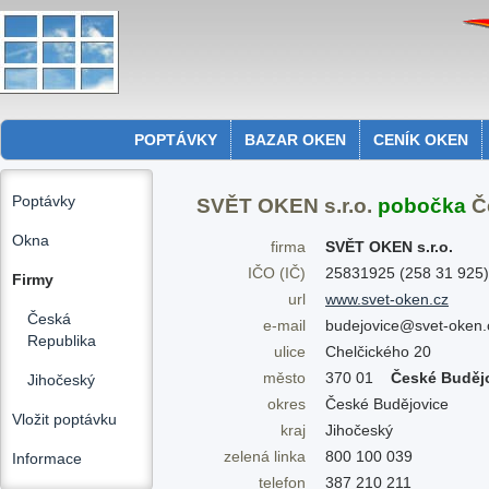
POPTÁVKY
BAZAR OKEN
CENÍK OKEN
Poptávky
SVĚT OKEN s.r.o.
pobočka
Č
Okna
firma
SVĚT OKEN s.r.o.
IČO (IČ)
25831925 (258 31 925)
Firmy
url
www.svet-oken.cz
Česká
e-mail
budejovice@svet-oken.
Republika
ulice
Chelčického 20
město
370 01
České Buděj
Jihočeský
okres
České Budějovice
Vložit poptávku
kraj
Jihočeský
zelená linka
800 100 039
Informace
telefon
387 210 211