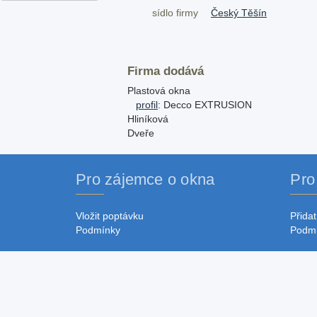
sídlo firmy
Český Těšín
Firma dodává
Plastová okna
profil
: Decco EXTRUSION
Hliníková
Dveře
Pro zájemce o okna
Pro
Vložit poptávku
Přidat
Podmínky
Podm