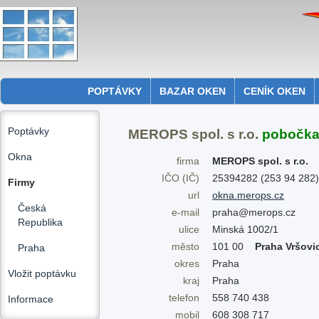
POPTÁVKY
BAZAR OKEN
CENÍK OKEN
Poptávky
MEROPS spol. s r.o.
pobočk
Okna
firma
MEROPS spol. s r.o.
IČO (IČ)
25394282 (253 94 282)
Firmy
url
okna.merops.cz
Česká
e-mail
praha@merops.cz
Republika
ulice
Minská 1002/1
město
101 00
Praha Vršovi
Praha
okres
Praha
Vložit poptávku
kraj
Praha
telefon
558 740 438
Informace
mobil
608 308 717