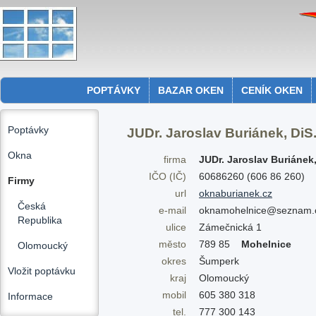
POPTÁVKY
BAZAR OKEN
CENÍK OKEN
Poptávky
JUDr. Jaroslav Buriánek, DiS
Okna
firma
JUDr. Jaroslav Buriánek,
IČO (IČ)
60686260 (606 86 260)
Firmy
url
oknaburianek.cz
Česká
e-mail
oknamohelnice@seznam.
Republika
ulice
Zámečnická 1
město
789 85
Mohelnice
Olomoucký
okres
Šumperk
Vložit poptávku
kraj
Olomoucký
mobil
605 380 318
Informace
tel.
777 300 143