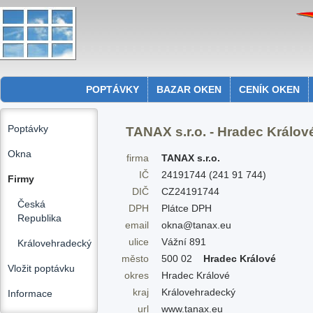
POPTÁVKY
BAZAR OKEN
CENÍK OKEN
Poptávky
TANAX s.r.o. - Hradec Králov
Okna
firma
TANAX s.r.o.
IČ
24191744 (241 91 744)
Firmy
DIČ
CZ24191744
Česká
DPH
Plátce DPH
Republika
email
okna@tanax.eu
ulice
Vážní 891
Královehradecký
město
500 02
Hradec Králové
Vložit poptávku
okres
Hradec Králové
kraj
Královehradecký
Informace
url
www.tanax.eu