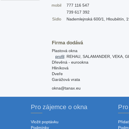
mobil
777 116 547
739 617 392
Sídlo
Nademlejnská 600/1, Hloubětín, 
Firma dodává
Plastová okna
profil
: REHAU, SALAMANDER, VEKA, 
Dřevěná - eurookna
Hliníková
Dveře
Garážová vrata
okna@tanax.eu
Pro zájemce o okna
Pro
Vložit poptávku
Přidat
Podmínky
Podm