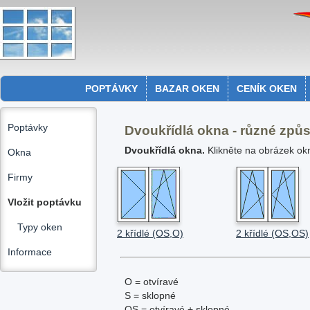
POPTÁVKY
BAZAR OKEN
CENÍK OKEN
Poptávky
Dvoukřídlá okna - různé způs
Dvoukřídlá okna.
Klikněte na obrázek okn
Okna
Firmy
Vložit poptávku
Typy oken
2 křídlé (OS,O)
2 křídlé (OS,OS)
Informace
O = otvíravé
S = sklopné
OS = otvíravé + sklopné