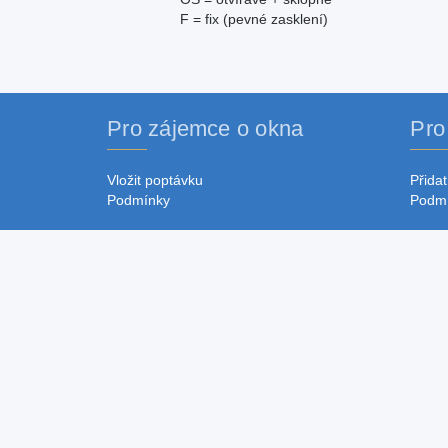
F = fix (pevné zasklení)
Pro zájemce o okna
Pro
Vložit poptávku
Přidat
Podmínky
Podm