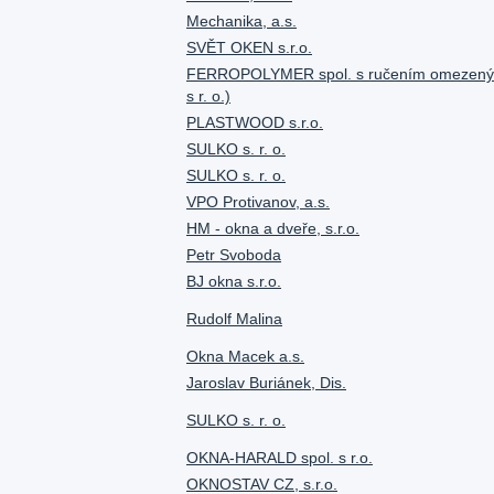
Mechanika, a.s.
SVĚT OKEN s.r.o.
FERROPOLYMER spol. s ručením omezeným
s r. o.)
PLASTWOOD s.r.o.
SULKO s. r. o.
SULKO s. r. o.
VPO Protivanov, a.s.
HM - okna a dveře, s.r.o.
Petr Svoboda
BJ okna s.r.o.
Rudolf Malina
Okna Macek a.s.
Jaroslav Buriánek, Dis.
SULKO s. r. o.
OKNA-HARALD spol. s r.o.
OKNOSTAV CZ, s.r.o.