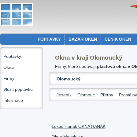
POPTÁVKY
BAZAR OKEN
CENÍK OKEN
Poptávky
Okna v kraji Olomoucký
Firmy, které dodávají
plastová okna v O
Okna
Firmy
Olomoucký
Vložit poptávku
Jeseník
Olomouc
Přerov
Prostějov
Informace
Lukáš Hanák OKNA HANÁK
Okna Macek a.s.