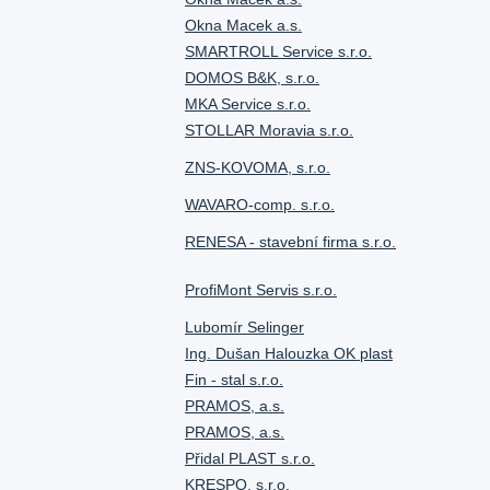
Okna Macek a.s.
SMARTROLL Service s.r.o.
DOMOS B&K, s.r.o.
MKA Service s.r.o.
STOLLAR Moravia s.r.o.
ZNS-KOVOMA, s.r.o.
WAVARO-comp. s.r.o.
RENESA - stavební firma s.r.o.
ProfiMont Servis s.r.o.
Lubomír Selinger
Ing. Dušan Halouzka OK plast
Fin - stal s.r.o.
PRAMOS, a.s.
PRAMOS, a.s.
Přidal PLAST s.r.o.
KRESPO, s.r.o.