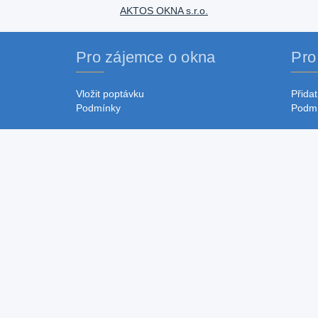
AKTOS OKNA s.r.o.
Pro zájemce o okna
Pro
Vložit poptávku
Přidat
Podmínky
Podm