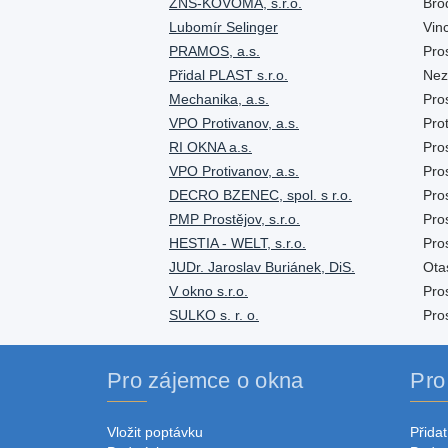
ZNS-KOVOMA, s.r.o.
Bro
Lubomír Selinger
Vin
PRAMOS, a.s.
Pro
Přidal PLAST s.r.o.
Nez
Mechanika, a.s.
Pro
VPO Protivanov, a.s.
Pro
RI OKNA a.s.
Pro
VPO Protivanov, a.s.
Pro
DECRO BZENEC, spol. s r.o.
Pro
PMP Prostějov, s.r.o.
Pro
HESTIA - WELT, s.r.o.
Pro
JUDr. Jaroslav Buriánek, DiS.
Ota
V okno s.r.o.
Pro
SULKO s. r. o.
Pro
Pro zájemce o okna
Pro
Vložit poptávku
Přidat