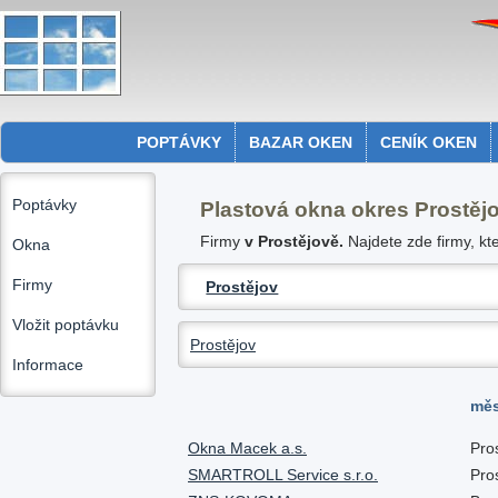
POPTÁVKY
BAZAR OKEN
CENÍK OKEN
Poptávky
Plastová okna okres Prostěj
Firmy
v Prostějově.
Najdete zde firmy, kt
Okna
Firmy
Prostějov
Vložit poptávku
Prostějov
Informace
mě
Okna Macek a.s.
Pro
SMARTROLL Service s.r.o.
Pro