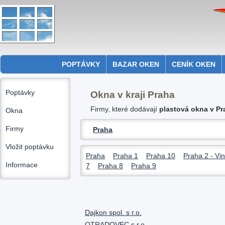
POPTÁVKY
BAZAR OKEN
CENÍK OKEN
Poptávky
Okna v kraji Praha
Firmy, které dodávají
plastová okna v Pr
Okna
Firmy
Praha
Vložit poptávku
Praha
Praha 1
Praha 10
Praha 2 - Vi
Informace
7
Praha 8
Praha 9
Dajkon spol. s r.o.
OTRADOVEC s.r.o.