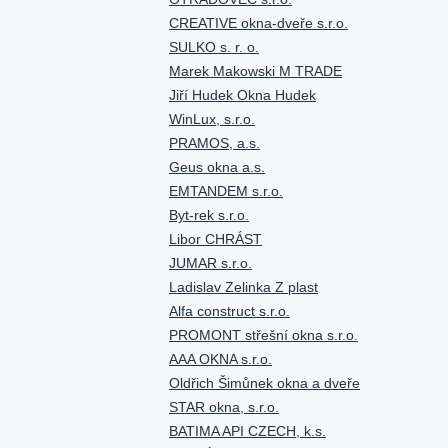
CREATIVE okna-dveře s.r.o.
SULKO s. r. o.
Marek Makowski M TRADE
Jiří Hudek Okna Hudek
WinLux, s.r.o.
PRAMOS, a.s.
Geus okna a.s.
EMTANDEM s.r.o.
Byt-rek s.r.o.
Libor CHRÁST
JUMAR s.r.o.
Ladislav Zelinka Z plast
Alfa construct s.r.o.
PROMONT střešní okna s.r.o.
AAA OKNA s.r.o.
Oldřich Šimůnek okna a dveře
STAR okna, s.r.o.
BATIMA API CZECH, k.s.