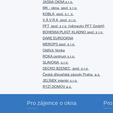
JASNÁ OKNA s.r.o.
MK - okna, spol. s r.o.
KOBLA, spol. s r. o.
V Á V R A, spol. s r.o.
PFT, spol. s r.o. (německy PFT GmbH)
BOHEMIA PLAST KLADNO spol. s r.o.
DARE EUROOKNA
MEROPS spol. s r.o.
Oldřich Vonka
ROKA centrum s.r.o.
SLAVONA, s.r.o.
DECRO BZENEC, spol. s r.o.
České dřevařské závody Praha, a.s.
JELÍNEK interiér s.r.o.
RYZÍ DOMOV a.s.
Pro zájemce o okna
Pro