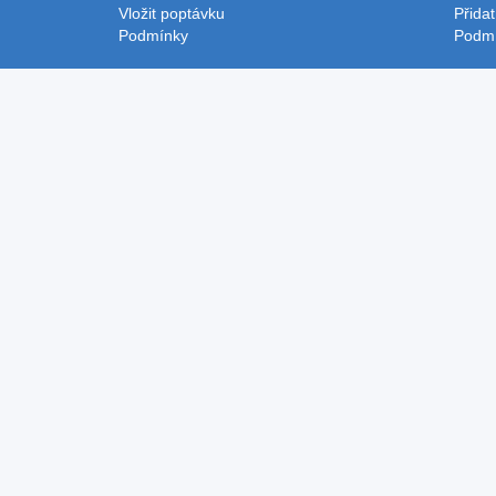
Vložit poptávku
Přidat
Podmínky
Podm