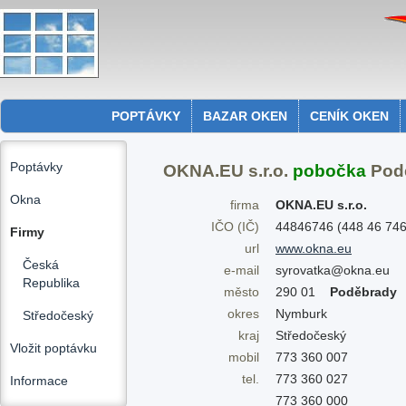
POPTÁVKY
BAZAR OKEN
CENÍK OKEN
Poptávky
OKNA.EU s.r.o.
pobočka
Pod
Okna
firma
OKNA.EU s.r.o.
IČO (IČ)
44846746 (448 46 746
Firmy
url
www.okna.eu
Česká
e-mail
syrovatka@okna.eu
Republika
město
290 01
Poděbrady
okres
Nymburk
Středočeský
kraj
Středočeský
Vložit poptávku
mobil
773 360 007
tel.
773 360 027
Informace
773 360 000