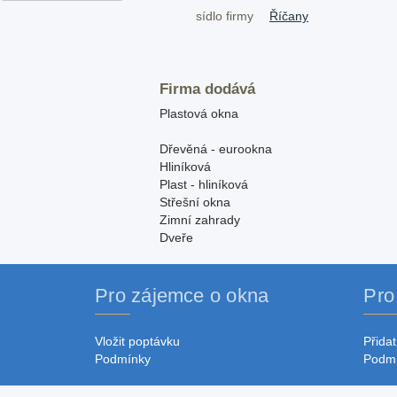
sídlo firmy
Říčany
Firma dodává
Plastová okna
Dřevěná - eurookna
Hliníková
Plast - hliníková
Střešní okna
Zimní zahrady
Dveře
Pro zájemce o okna
Pro
Vložit poptávku
Přidat
Podmínky
Podm