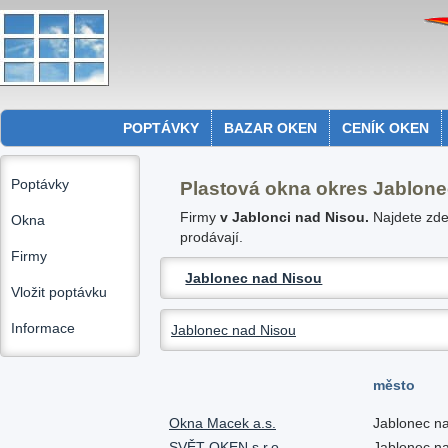
POPTÁVKY
BAZAR OKEN
CENÍK OKEN
Poptávky
Plastová okna okres Jablone
Firmy
v Jablonci nad Nisou.
Najdete zde 
Okna
prodávají.
Firmy
Jablonec nad Nisou
Vložit poptávku
Informace
Jablonec nad Nisou
město
Okna Macek a.s.
Jablonec n
SVĚT OKEN s.r.o.
Jablonec n