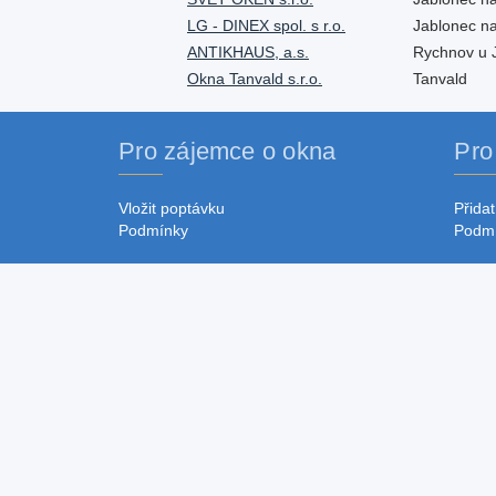
LG - DINEX spol. s r.o.
Jablonec n
ANTIKHAUS, a.s.
Rychnov u 
Okna Tanvald s.r.o.
Tanvald
Pro zájemce o okna
Pro
Vložit poptávku
Přidat
Podmínky
Podm