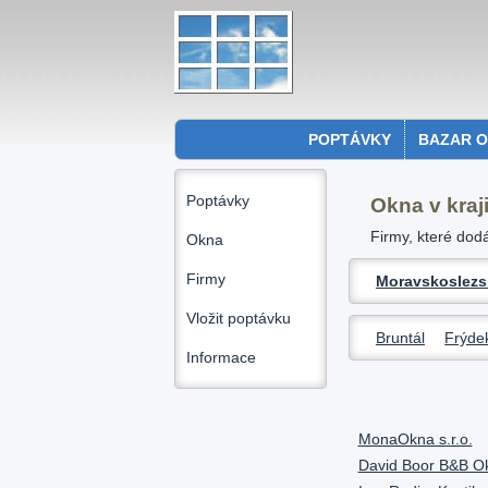
POPTÁVKY
BAZAR 
Poptávky
Okna v kraj
Firmy, které dod
Okna
Firmy
Moravskoslezs
Vložit poptávku
Bruntál
Frýde
Informace
MonaOkna s.r.o.
David Boor B&B O