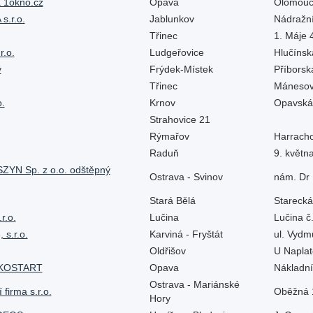
a 1okno.cz
Opava
Olomou
.r.o.
Jablunkov
Nádražn
Třinec
1. Máje
.o.
Ludgeřovice
Hlučíns
ý
Frýdek-Místek
Příbors
Třinec
Máneso
o.
Krnov
Opavsk
Strahovice 21
Rýmařov
Harrach
Raduň
9. květ
SZYN Sp. z o.o. odštěpný
Ostrava - Svinov
nám. Dr
Stará Bělá
Stareck
r.o.
Lučina
Lučina 
 s.r.o.
Karviná - Fryštát
ul. Vyd
Oldřišov
U Napla
IKOSTART
Opava
Nákladn
Ostrava - Mariánské
firma s.r.o.
Oběžná
Hory