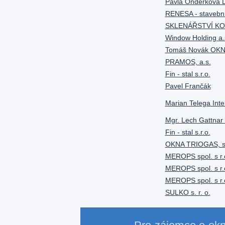
Pavla Onderková
RENESA - stavební 
SKLENÁŘSTVÍ KOH
Window Holding a.
Tomáš Novák OK
PRAMOS, a.s.
Fin - stal s.r.o.
Pavel Frančák
Marian Telega Inte
Mgr. Lech Gattnar
Fin - stal s.r.o.
OKNA TRIOGAS, s.
MEROPS spol. s r.
MEROPS spol. s r.
MEROPS spol. s r.
SULKO s. r. o.