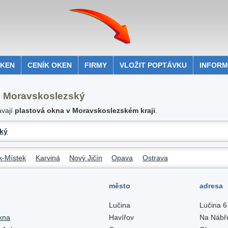
OKEN
CENÍK OKEN
FIRMY
VLOŽIT POPTÁVKU
INFOR
i Moravskoslezský
ávají
plastová okna v Moravskoslezském kraji
.
ký
k-Místek
Karviná
Nový Jičín
Opava
Ostrava
město
adresa
Lučina
Lučina 
kna
Havířov
Na Nábř