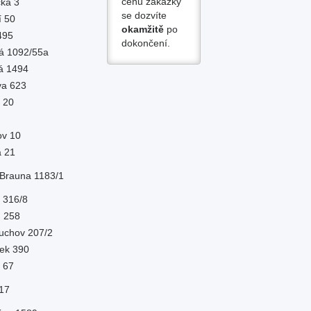
cenu zakázky
cká 3
se dozvíte
í 50
okamžitě
po
 495
dokončení.
ká 1092/55a
ká 1494
va 623
á 20
ov 10
na 21
 Brauna 1183/1
á 316/8
č. 258
muchov 207/2
tek 390
í 67
 17