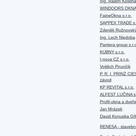
Ing. Radim Kostih
WINDOORS OKNA s
FajneOkna s.r.o.
SAPPEX TRADE s.r
Zdeněk Rožnovsk
Ing. Lech Niedoba
Pantera group s.r.
KUBNY s.r.o.
I-nova CZ s.r.o.
Vojtěch Pirunčík
P. R. I. PRINŻ CIE
závod
KP REVITAL s.r.o.
ALFEST LUČINA s.
Profil-okna a dveře,
Jan Mrázek
David Konupka G
RENESA - stavební 