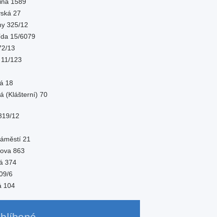
rina 1589
vská 27
hy 325/12
řída 15/6079
 72/13
í 11/123
ká 18
á (Klášterní) 70
819/12
náměstí 21
kova 863
ká 374
809/6
á 104