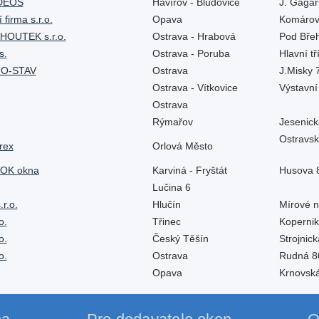
 DEOS
Havířov - Bludovice
J. Gaga
firma s.r.o.
Opava
Komáro
OUTEK s.r.o.
Ostrava - Hrabová
Pod Bře
s.
Ostrava - Poruba
Hlavní t
NO-STAV
Ostrava
J.Misky
Ostrava - Vítkovice
Výstavn
Ostrava
Rýmařov
Jesenic
Ostravsk
rex
Orlová Město
 OK okna
Karviná - Fryštát
Husova 
Lučina 6
r.o.
Hlučín
Mírové 
o.
Třinec
Koperni
o.
Český Těšín
Strojnic
o.
Ostrava
Rudná 
Opava
Krnovsk