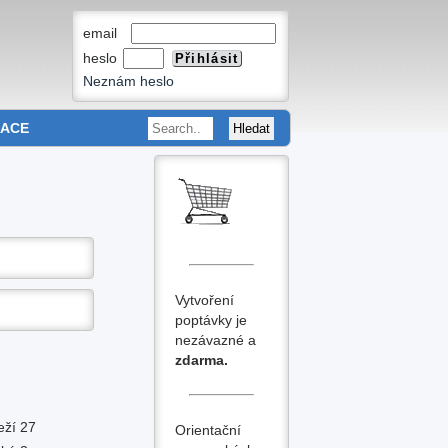
email
heslo
Neznám heslo
MACE
Vytvoření
poptávky je
nezávazné a
zdarma.
6
eží 27
Orientační