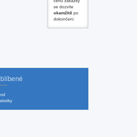
cenu zakázky
se dozvíte
okamžitě
po
dokončení.
blíbené
vod
atistiky