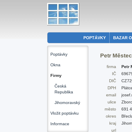
POPTÁVKY
BAZAR 
Poptávky
Petr Městec
Okna
firma
Petr
IČ
69679
Firmy
DIČ
CZ72
Česká
DPH
Plátc
Republika
email
jose
ulice
Zboro
Jihomoravský
město
691
Vložit poptávku
okres
Břecl
kraj
Jihom
Informace
url