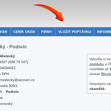
OKEN
CENÍK OKEN
FIRMY
VLOŽIT POPTÁVKU
INFOR
ký - Podivín
 Městecký
Vytvořte si n
347 (696 79 347)
poptávku
a
Z
04094062
rozešlete až
1
e DPH
okrese
Břecla
f.mestecky@seznam.cz
Orientační ce
vská 309/1
okamžitě.
 45
Podivín
av
oravský