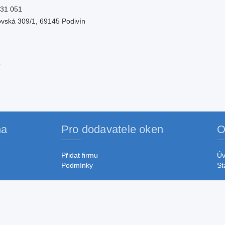
31 051
vská 309/1, 69145 Podivín
na
Pro dodavatele oken
O
Přidat firmu
Ú
Podmínky
St