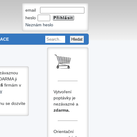
email
heslo
Neznám heslo
MACE
ezávaznou
DARMA
ji
6
firmám v
v
Vytvoření
poptávky je
nu se dozvíte
nezávazné a
zdarma.
Orientační