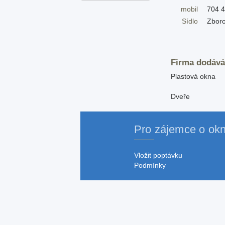
mobil
704 4
Sídlo
Zboro
Firma dodává
Plastová okna
Dveře
Pro zájemce o ok
Vložit poptávku
Podmínky